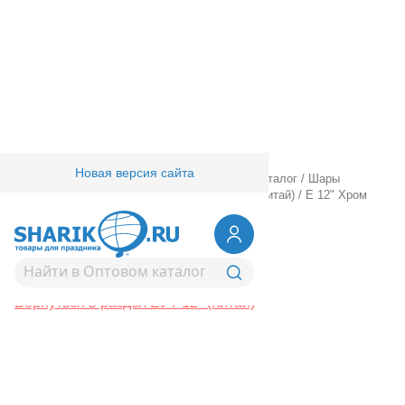
Новая версия сайта
Главная
/
Товары для праздника
/
Оптовый каталог
/
Шары
латексные
/
Круглые без рисунка
/
ЕУТ 12" (Китай)
/
Е 12" Хром
Purple
1102-1819
Е 12" Хром Purple
Вернуться в раздел ЕУТ 12" (Китай)