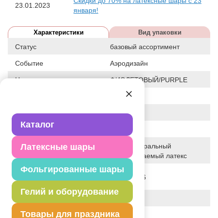
Скидки до 70% на латексные шары с 23
23.01.2023
января!
Характеристики
Вид упаковки
Статус
базовый ассортимент
Событие
Аэродизайн
Цвет
ФИОЛЕТОВЫЙ/PURPLE
Размер
12"
Форма
КРУГЛЫЙ
Каталог
Общие размеры
12"/30СМ
Латексные шары
100% натуральный
Исходный материал
биоразлагаемый латекс
Фольгированные шары
Дата последнего
05-07-2026
изменения элемента
Гелий и оборудование
Вес
3.000 г
Товары для праздника