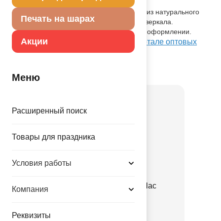
Описание товара
Одноцветный высококачественный шар из натурального
Печать на шарах
латекса. Тип - хром - шар с эффесктом зеркала.
Предназначенный для использования в оформлении.
Акции
Посмотреть Е 12" Хром Purple на Портале оптовых
закупок
Товар из коллекции
Фиолетовая
Меню
Расширенный поиск
Товары для праздника
Условия работы
Е 12" Пастель Retro Lilac
Компания
1102-3143
Реквизиты