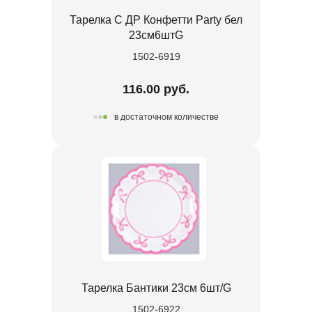
Тарелка С ДР Конфетти Party бел
23см6штG
1502-6919
116.00 руб.
в достаточном количестве
Тарелка Бантики 23см 6шт/G
1502-6922