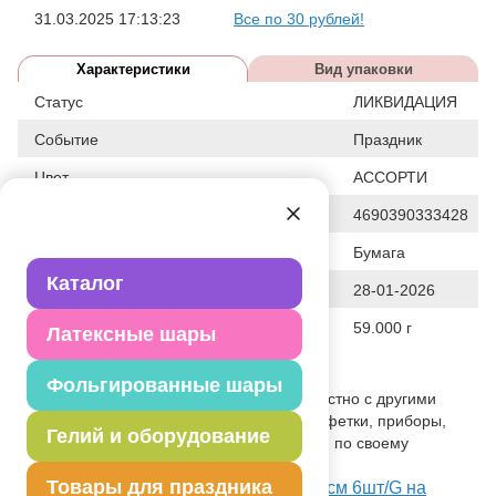
31.03.2025 17:13:23
Все по 30 рублей!
Характеристики
Вид упаковки
Статус
ЛИКВИДАЦИЯ
Событие
Праздник
Цвет
АССОРТИ
Штрих код
4690390333428
Исходный материал
Бумага
Каталог
Дата последнего изменения элемента
28-01-2026
Вес
59.000 г
Латексные шары
Описание товара
Фольгированные шары
Бумажная тарелка. Используется совместно с другими
элементами коллекции по дизайну (салфетки, приборы,
Гелий и оборудование
скатерти и т.п.) как украшение стола или по своему
непосредственному назначению.
Товары для праздника
Посмотреть Тарелка бум Фуд Party 17см 6шт/G на