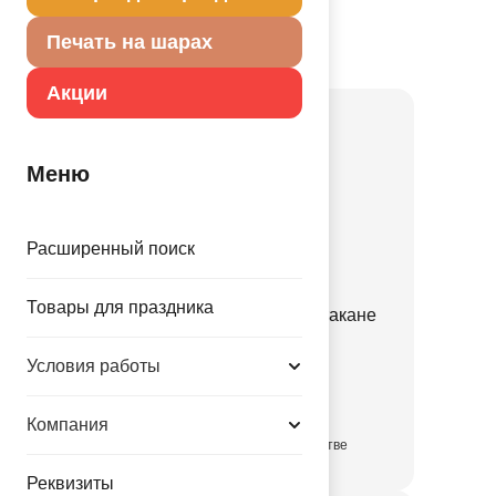
Портале оптовых закупок
Печать на шарах
Товар из коллекции
Фуд Party
Акции
Меню
Расширенный поиск
Товары для праздника
А ФИГУРА/P35 Кофе в стакане
1207-6540
Условия работы
424.00 руб.
Компания
в достаточном количестве
Реквизиты