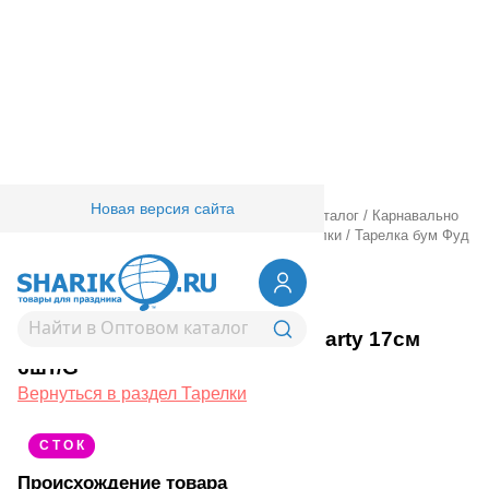
Новая версия сайта
Главная
/
Товары для праздника
/
Оптовый каталог
/
Карнавально
праздничная прод.
/
Сервировка стола
/
Тарелки
/
Тарелка бум Фуд
Party 17см 6шт/G
1502-4146
Тарелка бум Фуд Party 17см
6шт/G
Вернуться в раздел Тарелки
С Т О К
Происхождение товара