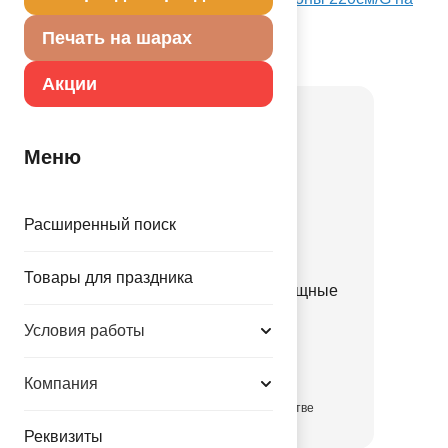
Портале оптовых закупок
Печать на шарах
Товар из коллекции
Пионы
Акции
Меню
Расширенный поиск
Товары для праздника
К 18" РУС ДР Пионы изящные
1202-3102
Условия работы
55.80 руб.
Компания
в достаточном количестве
Реквизиты