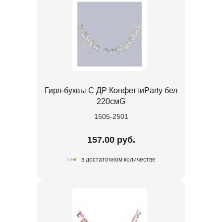
Гирл-буквы С ДР КонфеттиParty бел
220смG
1505-2501
157.00 руб.
в достаточном количестве