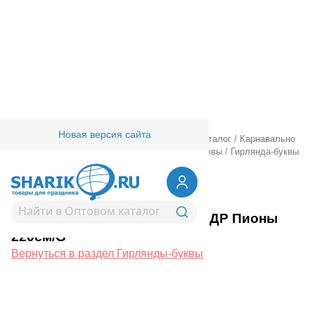
Новая версия сайта
Главная
/
Товары для праздника
/
Оптовый каталог
/
Карнавально
праздничная прод.
/
Гирлянды.
/
Гирлянды-буквы
/
Гирлянда-буквы
С ДР Пионы 220см/G
1505-1744
Гирлянда-буквы С ДР Пионы
220см/G
Вернуться в раздел Гирлянды-буквы