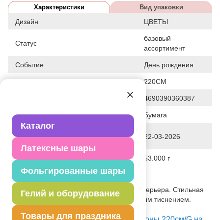
Характеристики
Вид упаковки
Дизайн
ЦВЕТЫ
базовый
Статус
ассортимент
Событие
День рождения
Общие размеры
220СМ
Штрих код
4690390360387
Исходный материал
Бумага
Каталог
Дата последнего изменения
22-03-2026
элемента
Латексные шары
Вес
53.000 г
Фольгированные шары
Описание товара
Перетяжка, праздничное украшение интерьера. Стильная
Гелий и оборудование
гирлянда С ДНЕМ РОЖДЕНИЯ! с золотым тиснением.
Длина 220см.
Товары для праздника
Посмотреть Гирлянда-буквы С ДР Пионы 220см/G на