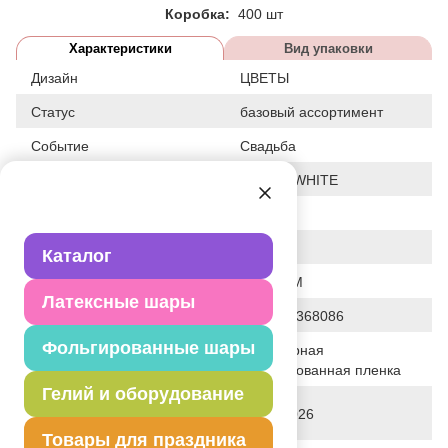
Коробка:
400 шт
Характеристики
Вид упаковки
Дизайн
ЦВЕТЫ
Статус
базовый ассортимент
Событие
Свадьба
Цвет
БЕЛЫЙ/WHITE
Размер
18"
Форма
СЕРДЦЕ
Каталог
Общие размеры
18"/46СМ
Латексные шары
Штрих код
4690390368086
Фольгированные шары
Полимерная
Исходный материал
фольгированная пленка
Гелий и оборудование
Дата последнего изменения
28-01-2026
элемента
Товары для праздника