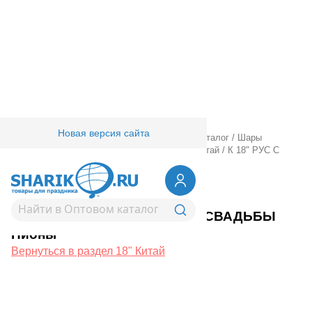
Новая версия сайта
Главная
/
Товары для праздника
/
Оптовый каталог
/
Шары
фольгированные
/
18" 20" с рисунком
/
18" Китай
/
К 18" РУС С
ДНЁМ СВАДЬБЫ Пионы
1202-3103
К 18" РУС С ДНЁМ СВАДЬБЫ
Пионы
Вернуться в раздел 18" Китай