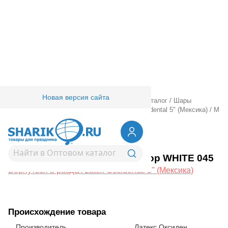
Новая версия сайта
Главная
/
Товары для праздника
/
Оптовый каталог
/
Шары
латексные
/
Круглые без рисунка
/
Latex Occidental 5" (Мексика)
/
М
5"/13см Декоратор WHITE 045
1102-2021
М 5"/13см Декоратор WHITE 045
Вернуться в раздел Latex Occidental 5" (Мексика)
Происхождение товара
Производитель
Латекс Оксиден