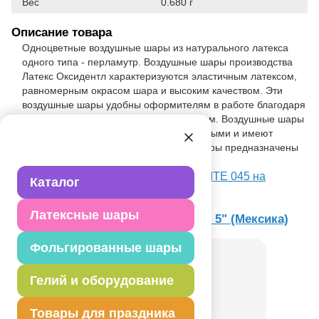
Вес
0.680 г
Описание товара
Одноцветные воздушные шары из натурального латекса
одного типа - перламутр. Воздушные шары производства
Латекс Оксидентл характеризуются эластичным латексом,
равномерным окрасом шара и высоким качеством. Эти
воздушные шары удобны оформителям в работе благодаря
хвостику, который растягивается до 20см. Воздушные шары
типа декоратор являются полупрозрачными и имеют
выраженный блик. Такие воздушные шары предназначены
для оформления воздушными шарами.
Посмотреть М 5"/13см Декоратор WHITE 045 на
Каталог
Портале оптовых закупок
Латексные шары
Товар из раздела
Latex Occidental 5" (Мексика)
Фольгированные шары
Гелий и оборудование
Товары для праздника