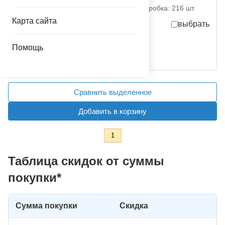
партия поставки: 1 шт коробка: 216 шт
Карта сайта
выбрать
1 970,00
руб.
за шт
Помощь
Сравнить выделенное
Добавить в корзину
1
Таблица скидок от суммы
покупки*
Сумма покупки
Скидка