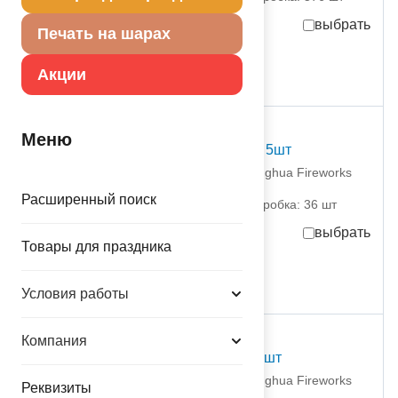
выбрать
Печать на шарах
725,00
руб.
за шт
Акции
под заказ
Меню
Ракета XXI Век 1 залп 5шт
1510-0013 Pingxiang Ronghua Fireworks
Import
Расширенный поиск
партия поставки: 1 шт коробка: 36 шт
выбрать
Товары для праздника
1 057,00
руб.
за шт
Условия работы
под заказ
Компания
Ракета Магия 1 залп 6шт
1510-0014 Pingxiang Ronghua Fireworks
Реквизиты
Import