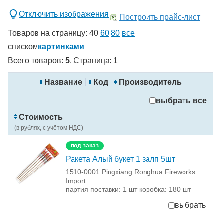
Отключить изображения
Построить прайс-лист
Товаров на страницу:
40
60
80
все
списком
картинками
Всего товаров:
5
. Страница:
1
новинка
спецпредложение
Название
Код
Производитель
распродажа
выбрать все
Применить
Стоимость
Сбросить фильтры
(в рублях, с учётом НДС)
под заказ
Ракета Алый букет 1 залп 5шт
1510-0001 Pingxiang Ronghua Fireworks
Import
партия поставки: 1 шт коробка: 180 шт
выбрать