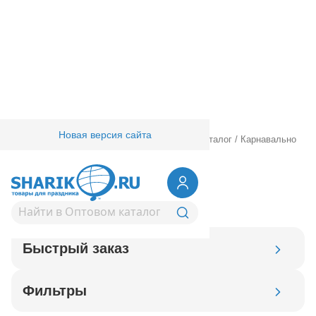
Новая версия сайта
Главная
/
Товары для праздника
/
Оптовый каталог
/
Карнавально
праздничная прод.
/
Пиротехника
/
Ракеты
Ракеты
Быстрый заказ
Код товара
Фильтры
Добавить в корзину