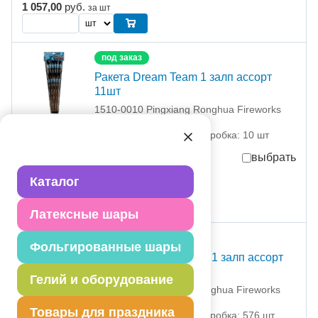
1 057,00
руб.
за шт
под заказ
Ракета Dream Team 1 залп ассорт
11шт
1510-0010 Pingxiang Ronghua Fireworks
Import
партия поставки: 1 шт коробка: 10 шт
выбрать
Каталог
4 432,00
руб.
за шт
Латексные шары
под заказ
Фольгированные шары
Ракета Знаки зодиака 1 залп ассорт
12шт
Гелий и оборудование
1510-0011 Pingxiang Ronghua Fireworks
Import
Товары для праздника
партия поставки: 1 шт коробка: 576 шт