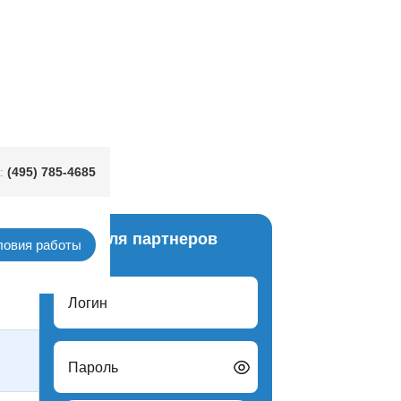
(495) 785-4685
:
Вход для партнеров
ловия работы
с-лист
Логин
Пароль