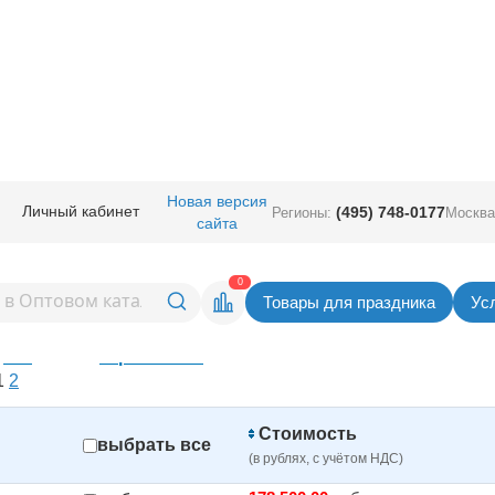
е аксессуары
/
Гелий и оборудование
/
Газовое оборудование
Новая версия
Личный кабинет
(495) 748-0177
Регионы:
Москва
азовыми баллонами
сайта
0
Товары для праздника
Ус
Построить прай
все
списком
картинками
1
2
Стоимость
выбрать все
(в рублях, с учётом НДС)