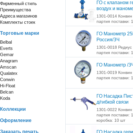
ГО с клапаном г
Фирменный стиль
воздух и маном
Преимущества
Адреса магазинов
1301-0014 Конвин
партия поставки: 
Комплекты стоек
Торговые марки
ГО Манометр 25
Россия/ЗЧ
Belbal
1301-0018 Редиус
Everts
партия поставки: 
Gemar
Anagram
ГО Манометр /З
Amscan
1301-0019 Конвин
Qualatex
партия поставки: 
Conwin
Hi-Float
Belcan
ГО Насадка Пис
Koda
д/гибкой связи
Коллекции
1301-0022 Конвин
партия поставки: 
Оформление
коробка: 10 шт
Заказать печать
ГО Насадка гели