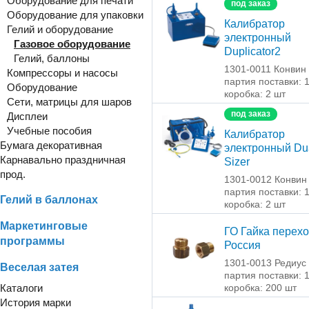
Оборудование для печати
под заказ
Оборудование для упаковки
Калибратор
Гелий и оборудование
электронный
Газовое оборудование
Duplicator2
Гелий, баллоны
1301-0011 Конвин
Компрессоры и насосы
партия поставки: 
Оборудование
коробка: 2 шт
Сети, матрицы для шаров
под заказ
Дисплеи
Учебные пособия
Калибратор
Бумага декоративная
электронный Du
Карнавально праздничная
Sizer
прод.
1301-0012 Конвин
партия поставки: 
Гелий в баллонах
коробка: 2 шт
Маркетинговые
ГО Гайка перехо
программы
Россия
1301-0013 Редиус
Веселая затея
партия поставки: 
Каталоги
коробка: 200 шт
История марки