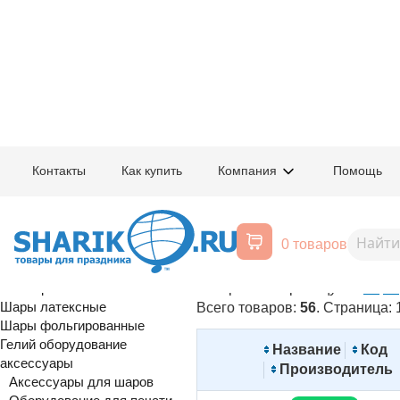
Главная
/
Товары для праздника
/
Оптовый каталог
/
Гелий оборудовани
Контакты
Как купить
Компания
Помощь
Оборудование для работы с г
Воздушные шары, все для
0 товаров
Отключить изображения
праздника
Расширенный поиск
Товаров на страницу:
40
60
80
Шары латексные
Всего товаров:
56
. Страница:
Шары фольгированные
Гелий оборудование
Название
Код
аксессуары
Производитель
Аксессуары для шаров