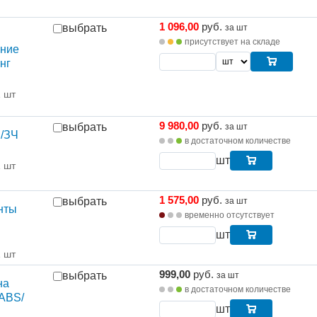
1 096,00
руб.
выбрать
за шт
присутствует на складе
ение
нг
1 шт
9 980,00
руб.
выбрать
за шт
 /ЗЧ
в достаточном количестве
шт
1 шт
1 575,00
руб.
выбрать
за шт
нты
временно отсутствует
шт
1 шт
999,00
руб.
выбрать
за шт
на
в достаточном количестве
 ABS/
шт