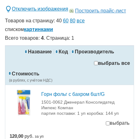
Отключить изображения
Построить прайс-лист
Товаров на страницу:
40
60
80
все
списком
картинками
Всего товаров:
4
. Страница:
1
новинка
спецпредложение
Название
Код
Производитель
распродажа
выбрать все
Применить
Стоимость
Сбросить фильтры
(в рублях, с учётом НДС)
Горн фольг с бахром 6шт/G
1501-0062 Дженерал Консолидатед
Импекс Компан
партия поставки: 1 уп коробка: 144 уп
выбрать
120,00
руб.
за уп