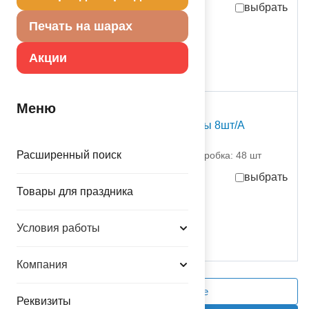
выбрать
Печать на шарах
10,00
руб.
за шт
в достаточном количестве
Акции
шт
Меню
С Т О К
Свисток Борода Санты 8шт/A
1501-3798 Амскан
Расширенный поиск
партия поставки: 1 шт коробка: 48 шт
выбрать
Товары для праздника
10,00
руб.
за шт
присутствует на складе
Условия работы
Компания
Сравнить выделенное
Реквизиты