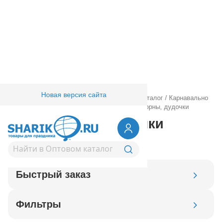
Новая версия сайта
Главная
/
Товары для праздника
/
Оптовый каталог
/
Карнавально
праздничная прод.
/
Карнавал аксессуары
/
Горны, дудочки
Праздничные дудочки
Быстрый заказ
Код товара
Фильтры
Добавить в корзину