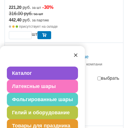
-30%
221,20
руб.
за шт
316.00
руб.
за шт
442,40
руб.
за партию
присутствует на складе
шт
С Т О К
Q 3' Стандарт Pale Blue
1102-0970 Пионер Бэлун компани
партия поставки: 2 шт
Каталог
выбрать
Латексные шары
-30%
221,20
руб.
за шт
316.00
руб.
за шт
Фольгированные шары
442,40
руб.
за партию
присутствует на складе
Гелий и оборудование
шт
Товары для праздника