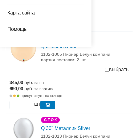
316,00
руб.
за шт
632,00
руб.
за партию
Карта сайта
присутствует на складе
Помощь
С Т О К
Q 3' Фэшн Blush
1102-1005 Пионер Бэлун компани
партия поставки: 2 шт
выбрать
345,00
руб.
за шт
690,00
руб.
за партию
присутствует на складе
шт
С Т О К
Q 30" Металлик Silver
1102-1013 Пионер Бэлун компани