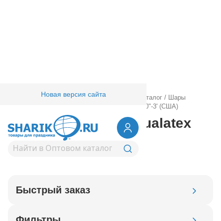
Новая версия сайта
Главная
/
Товары для праздника
/
Оптовый каталог
/
Шары
латексные
/
Круглые без рисунка
/
Qualatex 30"-3' (США)
Шары латексные Qualatex
30"-3' (США)
Быстрый заказ
Код товара
Фильтры