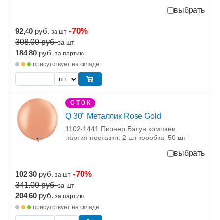
выбрать
-70%
92,40
руб.
за шт
308.00
руб.
за шт
184,80
руб.
за партию
присутствует на складе
С Т О К
Q 30" Металлик Rose Gold
1102-1441 Пионер Бэлун компани
партия поставки: 2 шт коробка: 50 шт
выбрать
-70%
102,30
руб.
за шт
341.00
руб.
за шт
204,60
руб.
за партию
присутствует на складе