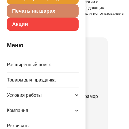
Шар изготовлен по оригинальной технологии с
использованием различныхпигментов создающих
Печать на шарах
мраморный эффект. Предназначенный для использованияв
оформлении и розничной продаже
Акции
Товар из коллекции
Мрамор
Меню
Расширенный поиск
Товары для праздника
Условия работы
Шелкография паст 14" Мрамор
белый/голубо
Компания
1103-3084
7.25 руб.
Реквизиты