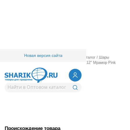
Новая версия сайта
Главная
/
Товары для праздника
/
Оптовый каталог
/
Шары
латексные
/
Специальные
/
Многоцветные
/
Е 12" Мрамор Pink
1108-0563
Е 12" Мрамор Pink
Вернуться в раздел Многоцветные
Происхождение товара