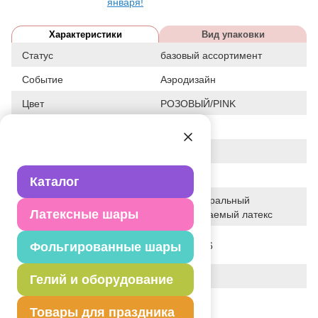
января!
Характеристики
Вид упаковки
Статус
базовый ассортимент
Событие
Аэродизайн
Цвет
РОЗОВЫЙ/PINK
Размер
12"
Форма
КРУГЛЫЙ
Общие размеры
12"/30СМ
Каталог
100% натуральный
Исходный материал
Латексные шары
биоразлагаемый латекс
Дата последнего
Фольгированные шары
05-07-2026
изменения элемента
Вес
3.200 г
Гелий и оборудование
Описание товара
Товары для праздника