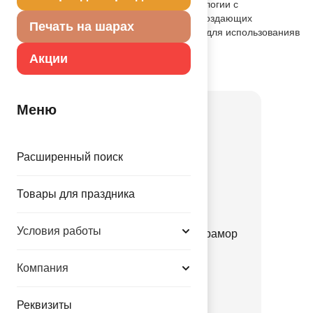
Шар изготовлен по оригинальной технологии с
использованием различныхпигментов создающих
Печать на шарах
мраморный эффект. Предназначенный для использованияв
оформлении и розничной продаже
Акции
Товар из коллекции
Мрамор
Меню
Расширенный поиск
Товары для праздника
Условия работы
Шелкография паст 14" Мрамор
белый/голубо
Компания
1103-3084
7.25 руб.
Реквизиты