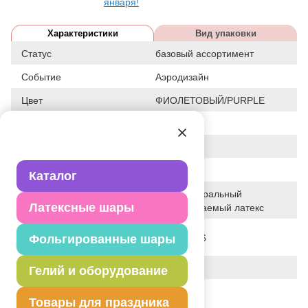
января!
Характеристики
Вид упаковки
Статус
базовый ассортимент
Событие
Аэродизайн
Цвет
ФИОЛЕТОВЫЙ/PURPLE
Размер
12"
Форма
КРУГЛЫЙ
Общие размеры
12"/30СМ
Каталог
100% натуральный
Исходный материал
Латексные шары
биоразлагаемый латекс
Дата последнего
Фольгированные шары
05-07-2026
изменения элемента
Вес
3.200 г
Гелий и оборудование
Описание товара
Товары для праздника