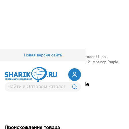
Новая версия сайта
Главная
/
Товары для праздника
/
Оптовый каталог
/
Шары
латексные
/
Специальные
/
Многоцветные
/
Е 12" Мрамор Purple
1108-0564
Е 12" Мрамор Purple
Вернуться в раздел Многоцветные
Происхождение товара