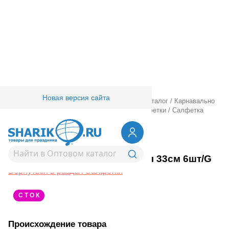
Новая версия сайта
Главная
/
Товары для праздника
/
Оптовый каталог
/
Карнавально
праздничная прод.
/
Сервировка стола
/
Салфетки
/
Салфетка
Иллюзия 33см 6шт/G
1502-5455
Салфетка Иллюзия 33см 6шт/G
Вернуться в раздел Салфетки
С Т О К
Происхождение товара