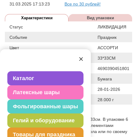
31.03.2025 17:13:23
Все по 30 рублей!
Характеристики
Вид упаковки
Статус
ЛИКВИДАЦИЯ
Событие
Праздник
Цвет
АССОРТИ
Общие размеры
33*33СМ
Штрих код
4690390451801
Каталог
Исходный материал
Бумага
Дата последнего изменения элемента
28-01-2026
Латексные шары
Вес
28.000 г
Фольгированные шары
Описание товара
Двухслойная салфетка размером 33см*33см. В упаковке 6
Гелий и оборудование
шт. Используется совместно с другими элементами
коллекции по дизайну как украшение стола или по своему
Товары для праздника