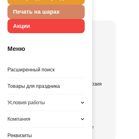
непосредственному назначению.
Печать на шарах
Товар из коллекции
Иллюзия
Акции
Меню
Расширенный поиск
Тарелка фигурная Иллюзия
Товары для праздника
24х13см 6шт/G
1502-5508
Условия работы
30.00 руб.
Компания
временно отсутствует
Реквизиты