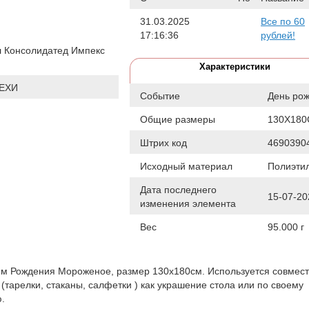
31.03.2025
Все по 60
17:16:36
рублей!
 Консолидатед Импекс
Характеристики
ЕХИ
Событие
День ро
Общие размеры
130Х18
Штрих код
4690390
Исходный материал
Полиэти
Дата последнего
15-07-20
изменения элемента
Вес
95.000 г
ем Рождения Мороженое, размер 130х180см. Используется совмест
тарелки, стаканы, салфетки ) как украшение стола или по своему
.