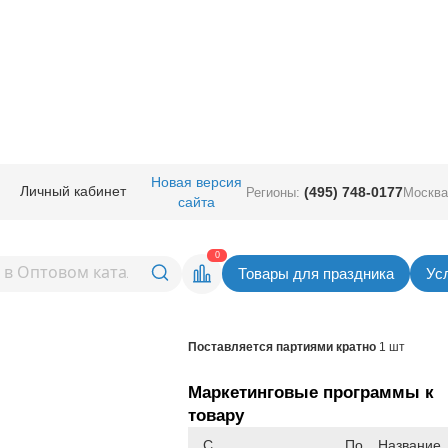
ичная прод.
/
Сервировка стола
/
Скатерти
/
Скатерть п/э С ДР Морожен
Новая версия
Личный кабинет
(495) 748-0177
Регионы:
Москва
сайта
 С ДР Мороженое
Вернуться в раздел Ска
0
Товары для праздника
Ус
Товар временно не доступен.
Поставляется партиями кратно
1 шт
Маркетинговые программы к
товару
С
По
Название