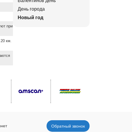
Валентинов день
День города
Новый год
уют при
20 км.
ваются
инет
Обратный звонок