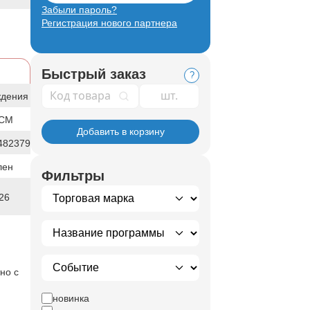
Забыли пароль?
Регистрация нового партнера
Быстрый заказ
?
Код товара
ждения
0СМ
Добавить в корзину
482379
лен
Фильтры
26
но с
новинка