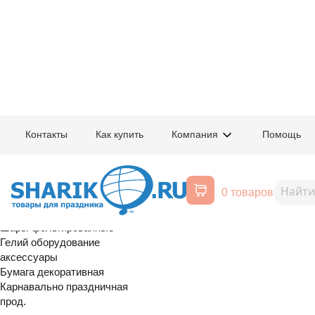
Главная
/
Товары для праздника
/
Оптовый каталог
/
Карнавально праздн
Контакты
Как купить
Компания
Помощь
Воздушные шары, все для
1502-5734
Скатерть п/э
праздника
0 товаров
130х180см/G
Расширенный поиск
Шары латексные
Шары фольгированные
Гелий оборудование
аксессуары
Бумага декоративная
Карнавально праздничная
прод.