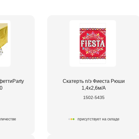
феттиParty
Скатерть п/э Фиеста Рюши
0
1,4х2,6м/А
1502-5435
оличестве
присутствует на складе