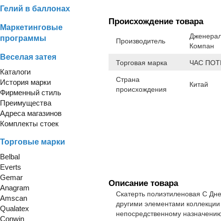
Гелий в баллонах
Происхождение товара
Маркетинговые
Дженерал
программы
Производитель
Компан
Веселая затея
Торговая марка
ЧАС ПОТ
Каталоги
Страна
История марки
Китай
происхождения
Фирменный стиль
Преимущества
Адреса магазинов
Комплекты стоек
Торговые марки
Belbal
Everts
Gemar
Описание товара
Anagram
Скатерть полиэтиленовая С Дн
Amscan
другими элементами коллекции (
Qualatex
непосредственному назначению
Conwin