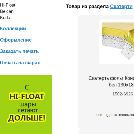
Hi-Float
Товар из раздела
Скатерти
Belcan
Koda
Коллекции
Оформление
Заказать печать
Печать на шарах
Скатерть фольг Кон
бел 130х18
1502-6926
в достаточном к