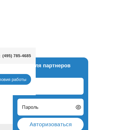
ое 130х180см/G
(495) 785-4685
:
Вход для партнеров
терти
ловия работы
Логин
Пароль
Авторизоваться