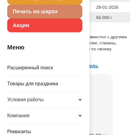
Дата последнего изменения элемента
28-01-2026
Печать на шарах
Вес
56.000 г
Акции
Описание товара
Двухслойная салфетка, используется совместно с другими
элементами коллекции по дизайну (тарелки, стаканы,
Меню
приборы и т.п.) как украшение стола или по своему
непосредственному назначению.
Товар из коллекции
Маша и Медведь
Расширенный поиск
Товары для праздника
Условия работы
Компания
Реквизиты