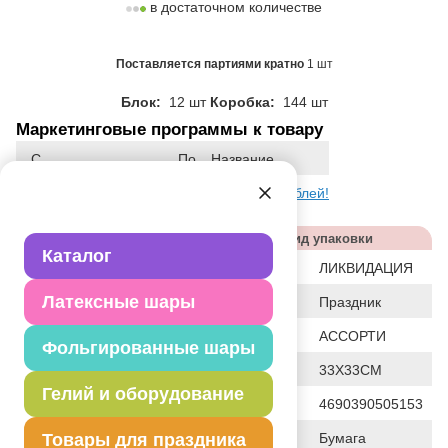
в достаточном количестве
Поставляется партиями кратно
1 шт
Блок:
12 шт
Коробка:
144 шт
Маркетинговые программы к товару
С
По
Название
31.03.2025 17:13:23
Все по 30 рублей!
Характеристики
Вид упаковки
Каталог
Статус
ЛИКВИДАЦИЯ
Латексные шары
Событие
Праздник
Цвет
АССОРТИ
Фольгированные шары
Общие размеры
33X33СМ
Гелий и оборудование
Штрих код
4690390505153
Исходный материал
Товары для праздника
Бумага