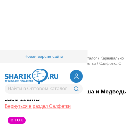
Новая версия сайта
Главная
/
Товары для праздника
/
Оптовый каталог
/
Карнавально
праздничная прод.
/
Сервировка стола
/
Салфетки
/
Салфетка С
ДР Маша и Медведь 33см 12шт/G
1502-6059
Салфетка С ДР Маша и Медведь
33см 12шт/G
Вернуться в раздел Салфетки
С Т О К