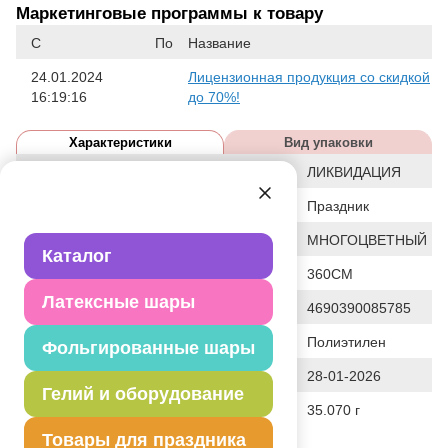
Маркетинговые программы к товару
С
По
Название
24.01.2024
Лицензионная продукция со скидкой
16:19:16
до 70%!
Характеристики
Вид упаковки
Статус
ЛИКВИДАЦИЯ
Событие
Праздник
Цвет
МНОГОЦВЕТНЫЙ
Каталог
Общие размеры
360СМ
Латексные шары
Штрих код
4690390085785
Исходный материал
Полиэтилен
Фольгированные шары
Дата последнего изменения элемента
28-01-2026
Гелий и оборудование
Вес
35.070 г
Товары для праздника