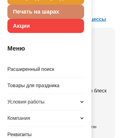
Описание товара
Перетяжка, украшение интерьера.
Печать на шарах
Товар из коллекции
Дисней Принцессы
Акции
Меню
Расширенный поиск
Товары для праздника
Пиньята Замок принцессы блеск
1507-2290
Условия работы
1030.00 руб.
Компания
в достаточном количестве
Реквизиты