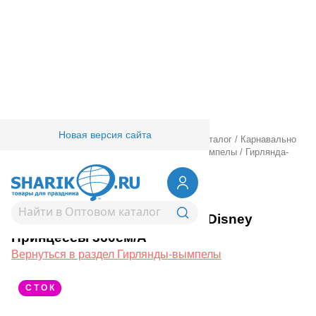
Новая версия сайта
Главная
/
Товары для праздника
/
Оптовый каталог
/
Карнавально
праздничная прод.
/
Гирлянды.
/
Гирлянды-вымпелы
/
Гирлянда-
вымпел Disney Принцессы 360см/А
1505-0565
Гирлянда-вымпел Disney
Принцессы 360см/А
Вернуться в раздел Гирлянды-вымпелы
С Т О К