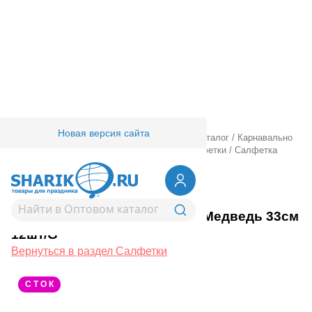
Новая версия сайта
Главная
/
Товары для праздника
/
Оптовый каталог
/
Карнавально
праздничная прод.
/
Сервировка стола
/
Салфетки
/
Салфетка
Маша и Медведь 33см 12шт/G
1502-1842
Салфетка Маша и Медведь 33см
12шт/G
Вернуться в раздел Салфетки
С Т О К