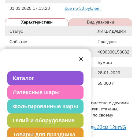
31.03.2025 17:13:23
Все по 30 рублей!
Характеристики
Вид упаковки
Статус
ЛИКВИДАЦИЯ
Событие
Праздник
Штрих код
4690390153682
Исходный материал
Бумага
Дата последнего изменения элемента
28-01-2026
Каталог
Вес
55.000 г
Латексные шары
Описание товара
Двухслойная салфетка, используется совместно с другими
Фольгированные шары
элементами коллекции по дизайну (тарелки, стаканы,
приборы и т.п.) как украшение стола или по своему
Гелий и оборудование
непосредственному назначению.
Посмотреть Салфетка Маша и Медведь 33см 12шт/G
на Портале оптовых закупок
Товары для праздника