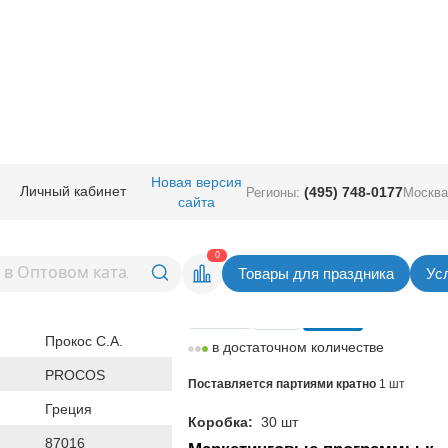
ичная прод.
/
Сервировка стола
/
Салфетки
/
Салфетка Тролли 33см 20
Новая версия
Личный кабинет
(495) 748-0177
Регионы:
Москва
сайта
олли 33см 20шт/P
Вернуться в раздел Сал
0
Товары для праздника
Ус
Цена
30,00
руб. за шт
Прокос С.А.
в достаточном количестве
PROCOS
Поставляется партиями кратно
1 шт
Греция
Коробка:
30 шт
87016