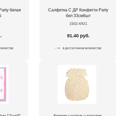
arty белая
Салфетка С ДР Конфетти Party
G
бел 33см6шт
1502-6921
.
91.40 руб.
оличестве
в достаточном количестве
3см 12шт/G
Коврик настольн пластик