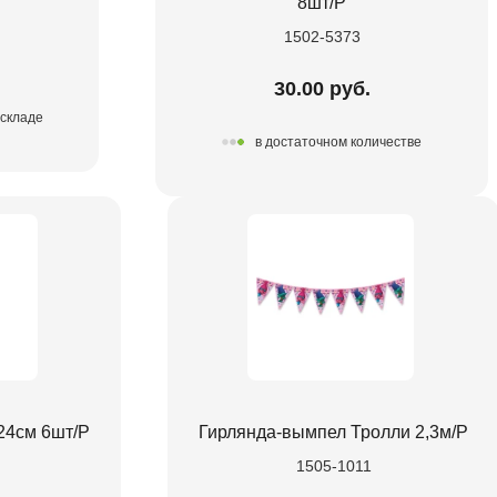
8шт/P
1502-5373
30.00 руб.
 складе
в достаточном количестве
 24см 6шт/Р
Гирлянда-вымпел Тролли 2,3м/P
1505-1011