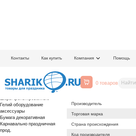
Главная
/
Товары для праздника
/
Оптовый каталог
/
Карнавально праздн
Контакты
Как купить
Компания
Помощь
Воздушные шары, все для
1502-2310
Салфетка Тр
праздника
0 товаров
Расширенный поиск
распродажа
Шары латексные
Происхождение товара
Шары фольгированные
Производитель
Гелий оборудование
аксессуары
Торговая марка
Бумага декоративная
Карнавально праздничная
Страна происхождения
прод.
Код производителя