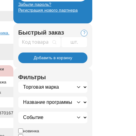
Забыли пароль?
Регистрация нового партнера
Быстрый заказ
ника.
?
Код товара
Добавить в корзину
ки
Фильтры
ажа
к
870167
новинка