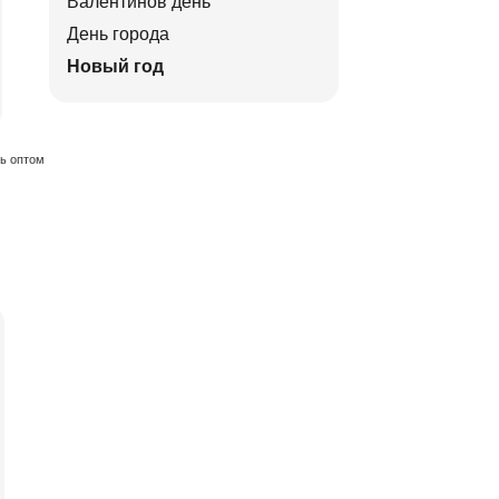
Валентинов день
День города
Новый год
ть оптом