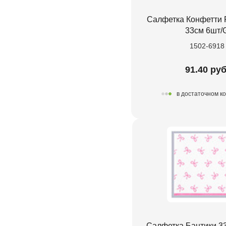
Салфетка Конфетти P
33см 6шт/
1502-6918
91.40 руб
в достаточном к
Салфетка Бантики 3