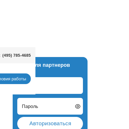
шт/P
(495) 785-4685
:
Вход для партнеров
фетки
ловия работы
Логин
Пароль
Авторизоваться