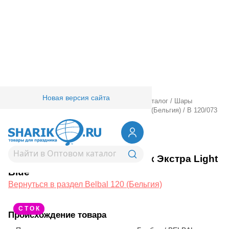
Новая версия сайта
Главная
/
Товары для праздника
/
Оптовый каталог
/
Шары
латексные
/
Круглые без рисунка
/
Belbal 120 (Бельгия)
/
В 120/073
Металлик Экстра Light Blue
1102-2298
В 120/073 Металлик Экстра Light
Blue
Вернуться в раздел Belbal 120 (Бельгия)
С Т О К
Происхождение товара