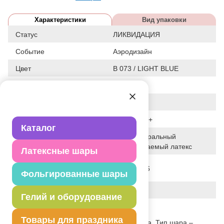
Характеристики
Вид упаковки
Статус
ЛИКВИДАЦИЯ
Событие
Аэродизайн
Цвет
B 073 / LIGHT BLUE
Размер
14"+
Форма
КРУГЛЫЙ
Общие размеры
14"+/36СМ+
Каталог
100% натуральный
Исходный материал
биоразлагаемый латекс
Латексные шары
Дата последнего
28-01-2026
Фольгированные шары
изменения элемента
Вес
5.000 г
Гелий и оборудование
Описание товара
Товары для праздника
Воздушный шар из натурального латекса. Тип шара –