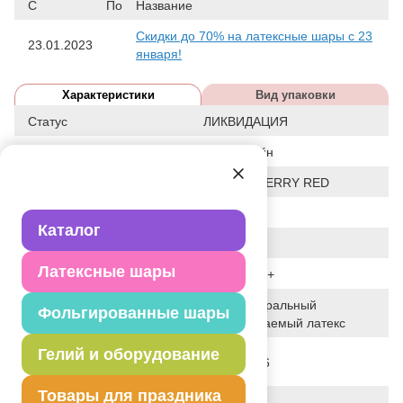
С
По
Название
Скидки до 70% на латексные шары с 23
23.01.2023
января!
Характеристики
Вид упаковки
Статус
ЛИКВИДАЦИЯ
Событие
Аэродизайн
Цвет
B 080 / CHERRY RED
Размер
14"+
Каталог
Форма
КРУГЛЫЙ
Латексные шары
Общие размеры
14"+/36СМ+
100% натуральный
Фольгированные шары
Исходный материал
биоразлагаемый латекс
Гелий и оборудование
Дата последнего
28-01-2026
изменения элемента
Товары для праздника
Вес
5.000 г