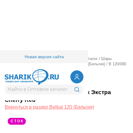
Новая версия сайта
Главная
/
Товары для праздника
/
Оптовый каталог
/
Шары
латексные
/
Круглые без рисунка
/
Belbal 120 (Бельгия)
/
В 120/080
Металлик Экстра Cherry Red
1102-2299
В 120/080 Металлик Экстра
Cherry Red
Вернуться в раздел Belbal 120 (Бельгия)
С Т О К