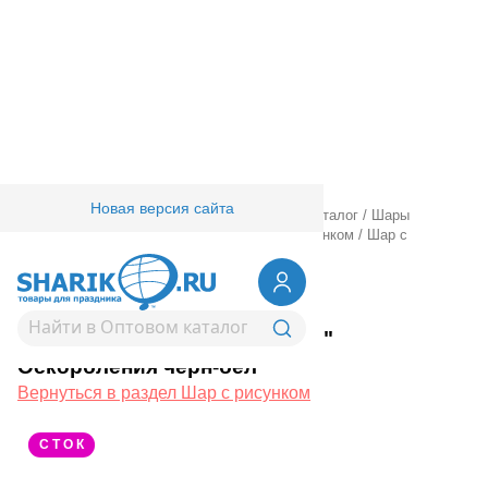
Новая версия сайта
Главная
/
Товары для праздника
/
Оптовый каталог
/
Шары
латексные
/
Круглые с рисунком
/
Шар с рисунком
/
Шар с
рисунком 14" Оскорбления черн-бел
1103-2352
Шар с рисунком 14"
Оскорбления черн-бел
Вернуться в раздел Шар с рисунком
С Т О К