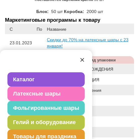
Блок:
50 шт
Коробка:
2000 шт
Маркетинговые программы к товару
С
По
Название
Скидки до 70% на латексные шары с 23
23.01.2023
января!
Характеристики
Вид упаковки
Дизайн
С ДНЕМ РОЖДЕНИЯ
Каталог
Статус
ЛИКВИДАЦИЯ
Событие
День рождения
Латексные шары
Цвет
АССОРТИ
Фольгированные шары
Размер
14"
Гелий и оборудование
Форма
КРУГЛЫЙ
Общие размеры
14"/36СМ
Товары для праздника