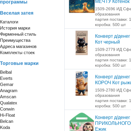
МЕЧТУ Котенок
программы
1509-2696 ИД Сф
Веселая затея
образования
партия поставки: 
Каталоги
коробка: 500 шт
История марки
Фирменный стиль
Конверт д/денег
Преимущества
Кот черный
Адреса магазинов
1509-2779 ИД Сф
Комплекты стоек
образования
партия поставки: 
Торговые марки
коробка: 500 шт
Belbal
Конверт д/денег
Everts
КОРОЧ Кот рыж
Gemar
1509-2780 ИД Сф
Anagram
образования
Amscan
партия поставки: 
Qualatex
коробка: 500 шт
Conwin
Hi-Float
Конверт д/денег
Belcan
ПРИКОЛЬНОГО
Koda
Ежик