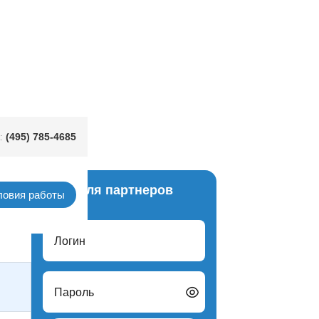
(495) 785-4685
:
Вход для партнеров
ловия работы
с-лист
Логин
Пароль