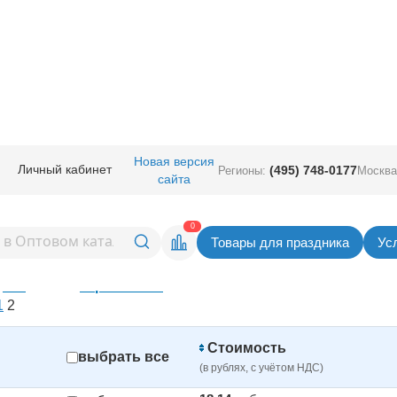
ичная прод.
/
Подарочная упаковка
/
Конверты
Новая версия
Личный кабинет
(495) 748-0177
Регионы:
Москва
сайта
0
Товары для праздника
Ус
Построить прай
все
списком
картинками
1
2
Стоимость
выбрать все
(в рублях, с учётом НДС)