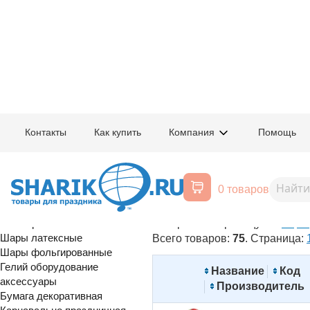
Главная
/
Товары для праздника
/
Оптовый каталог
/
Карнавально праздн
Контакты
Как купить
Компания
Помощь
Конверты для денег
Воздушные шары, все для
0 товаров
Отключить изображения
праздника
Расширенный поиск
Товаров на страницу:
40
60
80
Шары латексные
Всего товаров:
75
. Страница:
Шары фольгированные
Гелий оборудование
Название
Код
аксессуары
Производитель
Бумага декоративная