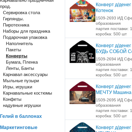
Карнавально праздничная
Конверт д/денег
прод.
Котенок
Сервировка стола
1509-2693 ИД Сф
Гирлянды.
образования
Пиротехника
партия поставки: 
Наборы для праздника
коробка: 500 шт
Подарочная упаковка
Наполнитель
Конверт д/денег
Пакеты
БУДЬ СОБОЙ С
Конверты
1509-2694 ИД Сф
Бумага, Пленка
образования
Ленты, Банты
партия поставки: 
Карнавал аксессуары
коробка: 500 шт
Мыльные пузыри
Конверт д/денег
Игры, игрушки
МЕЧТУ Машина
Карнавальные костюмы
Конфеты
1509-2695 ИД Сф
надувные игрушки
образования
партия поставки: 
коробка: 500 шт
Гелий в баллонах
Маркетинговые
Конверт д/денег