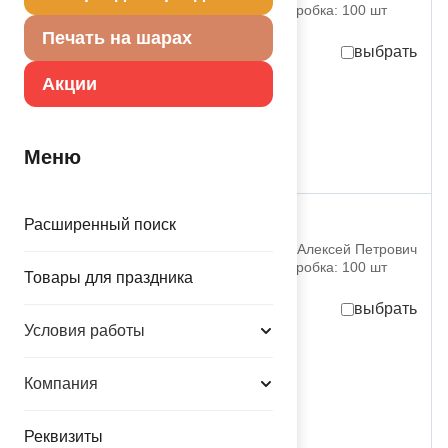
партия поставки: 5 шт коробка: 100 шт
Печать на шарах
выбрать
Акции
70,00
руб.
за шт
350,00
руб.
за партию
в достаточном количестве
Меню
Р 18" РУС С ДР Вау
Расширенный поиск
1202-4450 ИП Николаев Алексей Петрович
партия поставки: 5 шт коробка: 100 шт
Товары для праздника
выбрать
Условия работы
70,00
руб.
за шт
350,00
руб.
за партию
Компания
в достаточном количестве
Реквизиты