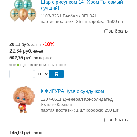
Шар с рисунком 14" Хром Ты самый
лучший!
1103-3261 Белбал / BELBAL
партия поставки: 25 шт коробка: 1500 шт
выбрать
-10%
20,11
руб.
за шт
22.34
руб.
за шт
502,75
руб.
за партию
в достаточном количестве
К ФИГУРА Кузя с сундучком
1207-6611 Дженерал Консолидатед
Импекс Компан
партия поставки: 1 шт коробка: 250 шт
выбрать
145,00
руб.
за шт