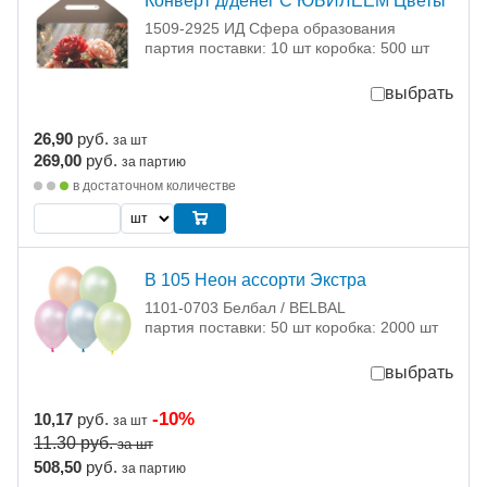
Конверт д/денег С ЮБИЛЕЕМ Цветы
1509-2925 ИД Сфера образования
партия поставки: 10 шт коробка: 500 шт
выбрать
26,90
руб.
за шт
269,00
руб.
за партию
в достаточном количестве
В 105 Неон ассорти Экстра
1101-0703 Белбал / BELBAL
партия поставки: 50 шт коробка: 2000 шт
выбрать
-10%
10,17
руб.
за шт
11.30
руб.
за шт
508,50
руб.
за партию