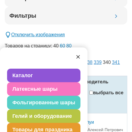
Код товара
Фильтры
Добавить в корзину
Отключить изображения
Товаров на страницу:
40
60
80
списком
картинками
Всего товаров:
14403
. Страница:
1
...
338
339
340
341
новинка
342
...
361
спецпредложение
Каталог
распродажа
Название
Код
Производитель
Латексные шары
Применить
выбрать все
Фольгированные шары
Стоимость
Сбросить фильтры
(в рублях, с учётом НДС)
Гелий и оборудование
Р 18" РУС С ДР Поцелуи
Товары для праздника
1202-4449 ИП Николаев Алексей Петрович